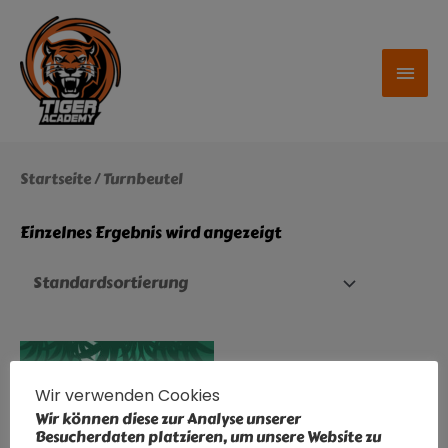
Zum
HAU
Inhalt
springen
Startseite
/ Turnbeutel
Einzelnes Ergebnis wird angezeigt
Wir verwenden Cookies
Wir können diese zur Analyse unserer
Besucherdaten platzieren, um unsere Website zu